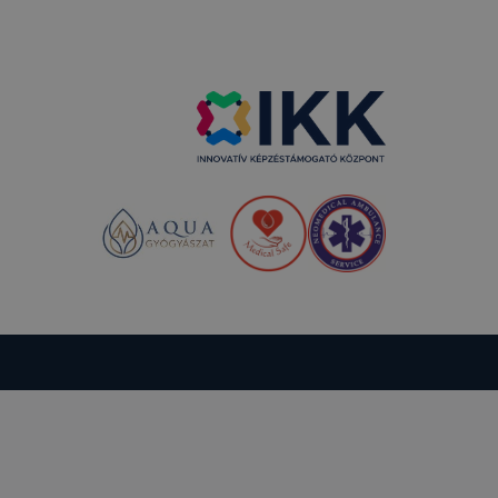
kie-kat, de
ookie-k
 vagy
ése által
kcióinak
ödni