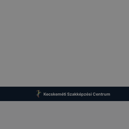
ngésző alapértelmezettként automatikusan elfogadja a coo
ban megváltoztathatók. Felhívjuk figyelmét, hogy mivel a c
apunk használhatóságának és folyamatainak megkönnyítése
tele, a cookie-k alkalmazásának megakadályozása vagy törl
t, hogy felhasználóink nem lesznek képesek honlapunk fun
 használatára, vagy a honlap a tervezettől eltérően fog műk
ben.
Kecskeméti Szakképzési Centrum