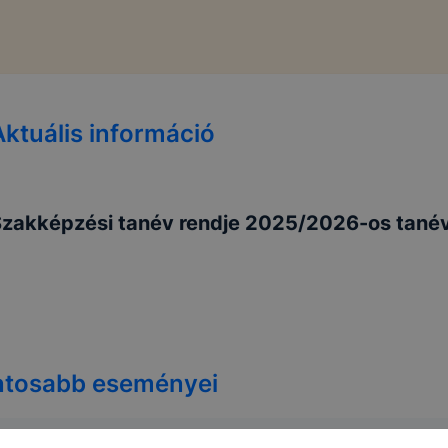
Aktuális információ
zakképzési tanév rendje 2025/2026-os tané
ontosabb eseményei
s tanév