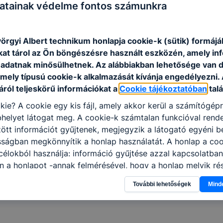
atainak védelme fontos számunkra
örgyi Albert technikum honlapja cookie-k (sütik) formáj
kat tárol az Ön böngészésre használt eszközén, amely in
anév - rendelet
adatnak minősülhetnek. Az alábbiakban lehetősége van 
 mely típusú cookie-k alkalmazását kívánja engedélyezni.
ról teljeskörű információkat a
Cookie tájékoztatóban
talá
kie? A cookie egy kis fájl, amely akkor kerül a számítógép
helyet látogat meg. A cookie-k számtalan funkcióval rend
tt információt gyűjtenek, megjegyzik a látogató egyéni beá
sságban megkönnyítik a honlap használatát. A honlap a coo
élokból használja: információ gyűjtése azzal kapcsolatba
n a honlapot -annak felmérésével, hogy a honlap melyik rés
vagy használja leginkább, így megtudhatjuk, hogyan biztos
További lehetőségek
Mind
lhasználói élményt, ha ismét meglátogatja oldalunkat, hon
. Hogyan ellenőrizheti és hogyan tudja kikapcsolni a cookie
rn böngésző engedélyezi a cookie-k beállításának a válto