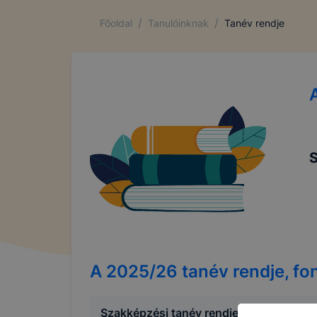
/
/
Főoldal
Tanulóinknak
Tanév rendje
S
A
2025/26
tanév rendje, f
Szakképzési tanév rendje 2025/2026-ö