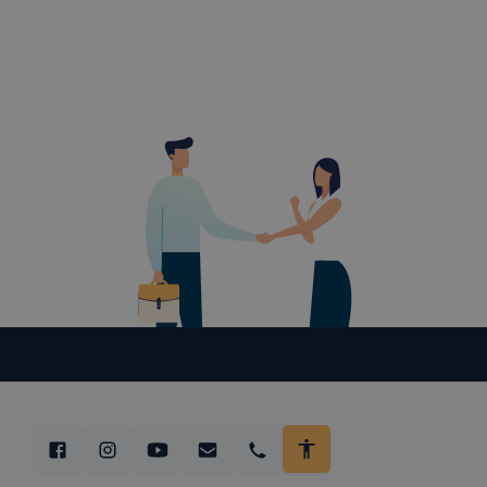
legtöbb bö
ezek általá
célja honl
lehetővé té
előfordulha
teljes körű
böngészőjé