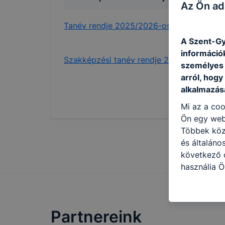
Az Ön ad
Tanév rendje 2025/2026-os tanév
A Szent-Gy
információ
Szakképzési tanév rendje 2025/2026-os t
személyes 
arról, hogy
alkalmazásá
Mi az a coo
Ön egy web
Többek közö
és általáno
következő c
használja Ö
látogatja, 
még jobb fe
fejlesztése
Partnereink
Minden mode