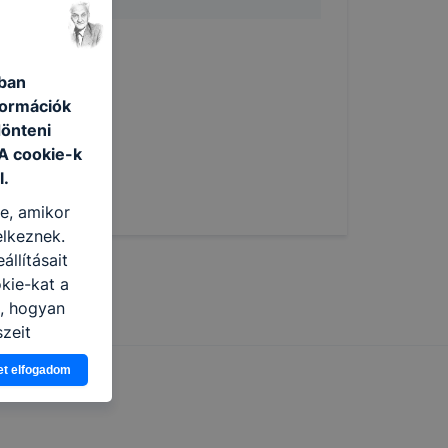
ában
formációk
dönteni
 A cookie-k
l.
re, amikor
elkeznek.
llításait
kie-kat a
n, hogyan
zeit
ítsunk Önnek
et elfogadom
lap
-kat?
ztatását. A