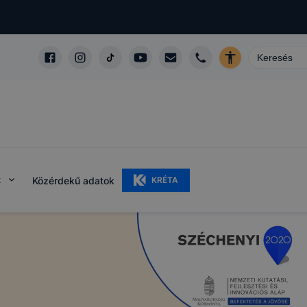
k
Közérdekű adatok
KRÉTA