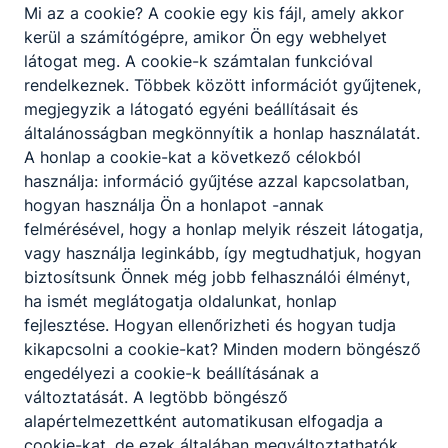
Mi az a cookie? A cookie egy kis fájl, amely akkor
A szakképző intézmény szakmai programjában
kerül a számítógépre, amikor Ön egy webhelyet
meghatározottak szerint, az intézmény
látogat meg. A cookie-k számtalan funkcióval
igazgatójának döntése alapján lehetőség van a
rendelkeznek. Többek között információt gyűjtenek,
korábbi tanulmányok, megszerzett ismeretek és
megjegyzik a látogató egyéni beállításait és
gyakorlat beszámítására, és ezáltal a képzési idő
általánosságban megkönnyítik a honlap használatát.
rövidítésére.
A honlap a cookie-kat a következő célokból
használja: információ gyűjtése azzal kapcsolatban,
hogyan használja Ön a honlapot -annak
felmérésével, hogy a honlap melyik részeit látogatja,
Egészségügy
vagy használja leginkább, így megtudhatjuk, hogyan
biztosítsunk Önnek még jobb felhasználói élményt,
ha ismét meglátogatja oldalunkat, honlap
fejlesztése. Hogyan ellenőrizheti és hogyan tudja
Gyógyszertári szakasszisztens
kikapcsolni a cookie-kat? Minden modern böngésző
engedélyezi a cookie-k beállításának a
Gyógyszerészet
változtatását. A legtöbb böngésző
alapértelmezettként automatikusan elfogadja a
cookie-kat, de ezek általában megváltoztathatók.
Tovább