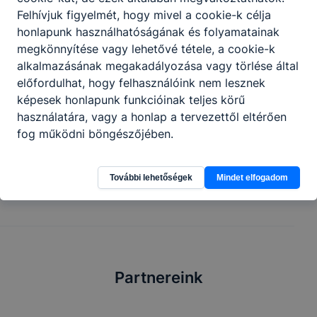
Felhívjuk figyelmét, hogy mivel a cookie-k célja
honlapunk használhatóságának és folyamatainak
megkönnyítése vagy lehetővé tétele, a cookie-k
Általános ápolási és egészségügyi
alkalmazásának megakadályozása vagy törlése által
asszisztens
előfordulhat, hogy felhasználóink nem lesznek
képesek honlapunk funkcióinak teljes körű
Ápolás és szülésznőképzés
használatára, vagy a honlap a tervezettől eltérően
fog működni böngészőjében.
Tovább
További lehetőségek
Mindet elfogadom
Partnereink