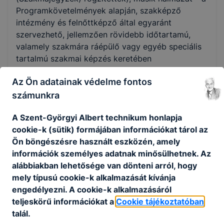
Programkövetelmények alapján, szakképző
intézmény és felnőttképző által egyaránt
szervezhető, jellemzően rövidebb időtartamú,
valamely szakmára ráépülő vagy egyéb speciális
tartalmú szakmai képzés keretében
megszerezhető – szakképesítések alkotják.
Az Ön adatainak védelme fontos
A szakmai képzés befejezése után a képzésben
számunkra
részt vevő akkreditált vizsgaközpontban képesítő
vizsgát tehet.
A Szent-Györgyi Albert technikum honlapja
A sikeres képesítő vizsga eredményeként kiállított
cookie-k (sütik) formájában információkat tárol az
képesítő bizonyítvány államilag elismert, önálló
Ön böngészésre használt eszközén, amely
végzettségi szintet nem biztosító szakképesítést
információk személyes adatnak minősülhetnek. Az
tanúsít.
alábbiakban lehetősége van dönteni arról, hogy
mely típusú cookie-k alkalmazását kívánja
Ingyenes képzéseinken az első képesítő vizsga
engedélyezni. A cookie-k alkalmazásáról
letételéig térítésmentesen tanulhatnak azok, akik
teljeskörű információkat a
Cookie tájékoztatóban
még nem rendelkeznek az új szakképzési
talál.
rendszerben szerzett szakképesítéssel.