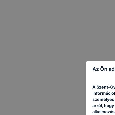
Az Ön ad
A Szent-Gy
információ
személyes 
arról, hogy
alkalmazásá