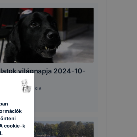
llatok világnapja 2024-10-
4
4. október 4.
|
KIA
ában
formációk
dönteni
 A cookie-k
l.