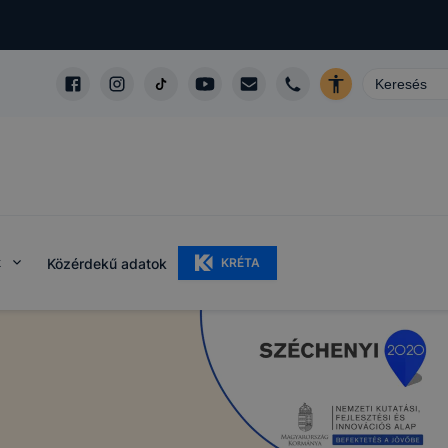
k
Közérdekű adatok
KRÉTA