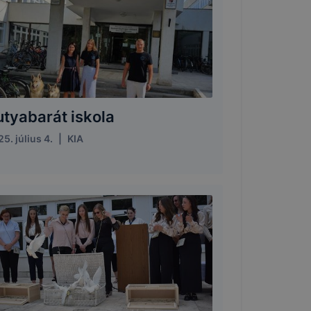
utyabarát iskola
5. július 4.
|
KIA