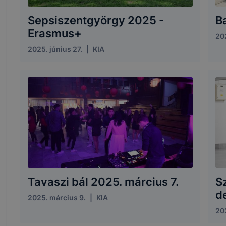
Sepsiszentgyörgy 2025 -
Ba
Erasmus+
20
2025. június 27.
|
KIA
Tavaszi bál 2025. március 7.
S
d
2025. március 9.
|
KIA
20