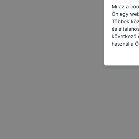
Mi az a coo
Ön egy web
Többek közö
és általáno
következő c
használja Ö
látogatja, 
még jobb fe
fejlesztése
Minden mode
legtöbb bö
ezek általá
célja honl
lehetővé té
előfordulha
teljes körű
böngészőjé