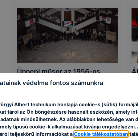
Ünnepi műsor az 1956-os
Á
forradalomról és
0
atainak védelme fontos számunkra
szabadságharcról - 2024-10-
202
22
örgyi Albert technikum honlapja cookie-k (sütik) formáj
2024. október 24.
|
KIA
kat tárol az Ön böngészésre használt eszközén, amely in
adatnak minősülhetnek. Az alábbiakban lehetősége van 
 mely típusú cookie-k alkalmazását kívánja engedélyezni.
ról teljeskörű információkat a
Cookie tájékoztatóban
talá