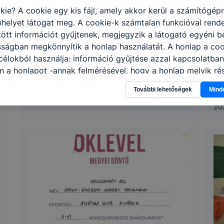
kie? A cookie egy kis fájl, amely akkor kerül a számítógép
helyet látogat meg. A cookie-k számtalan funkcióval rend
tt információt gyűjtenek, megjegyzik a látogató egyéni beá
sságban megkönnyítik a honlap használatát. A honlap a coo
élokból használja: információ gyűjtése azzal kapcsolatba
n a honlapot -annak felmérésével, hogy a honlap melyik rés
Gólyahét 2024
E
vagy használja leginkább, így megtudhatjuk, hogyan biztos
2
További lehetőségek
Mind
lhasználói élményt, ha ismét meglátogatja oldalunkat, hon
2024. október 3.
|
KIA
. Hogyan ellenőrizheti és hogyan tudja kikapcsolni a cookie
20
rn böngésző engedélyezi a cookie-k beállításának a válto
ngésző alapértelmezettként automatikusan elfogadja a coo
ban megváltoztathatók. Felhívjuk figyelmét, hogy mivel a c
apunk használhatóságának és folyamatainak megkönnyítése
tele, a cookie-k alkalmazásának megakadályozása vagy törl
t, hogy felhasználóink nem lesznek képesek honlapunk fun
 használatára, vagy a honlap a tervezettől eltérően fog műk
ben.