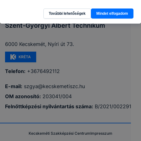
További lehetőségek
Mindet elfogadom
Szent-Györgyi Albert Technikum
6000 Kecskemét, Nyíri út 73.
KRÉTA
Telefon:
+3676492112
E-mail:
szgya@kecskemetiszc.hu
OM azonosító:
203041/004
Felnőttképzési nyilvántartás száma:
B/2021/002291
Kecskeméti Szakképzési Centrum
Impresszum