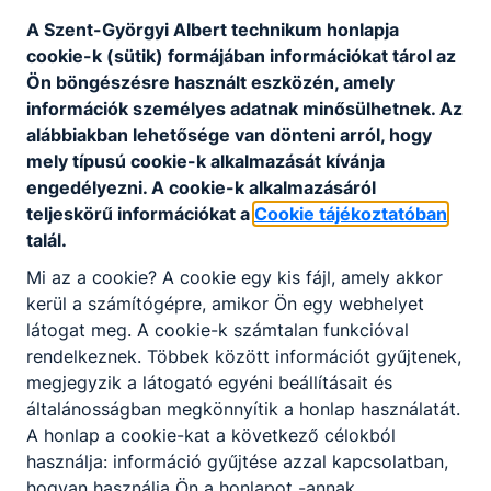
A Szent-Györgyi Albert technikum honlapja
Letöltés
cookie-k (sütik) formájában információkat tárol az
Ön böngészésre használt eszközén, amely
információk személyes adatnak minősülhetnek. Az
GALÉRIA
alábbiakban lehetősége van dönteni arról, hogy
Mentális egészség világnapja
mely típusú cookie-k alkalmazását kívánja
engedélyezni. A cookie-k alkalmazásáról
teljeskörű információkat a
Cookie tájékoztatóban
talál.
Mi az a cookie? A cookie egy kis fájl, amely akkor
kerül a számítógépre, amikor Ön egy webhelyet
látogat meg. A cookie-k számtalan funkcióval
rendelkeznek. Többek között információt gyűjtenek,
megjegyzik a látogató egyéni beállításait és
általánosságban megkönnyítik a honlap használatát.
A honlap a cookie-kat a következő célokból
használja: információ gyűjtése azzal kapcsolatban,
Partnereink
hogyan használja Ön a honlapot -annak