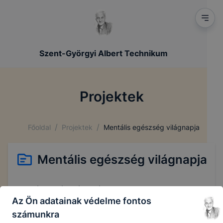
Szent-Györgyi Albert Technikum
Projektek
/
/
Főoldal
Projektek
Mentális egészség világnapja
Mentális egészség világnapja
Mentális egészség világnapja
Az Ön adatainak védelme fontos
számunkra
Mentális egészség világnapja - projektterv.pdf